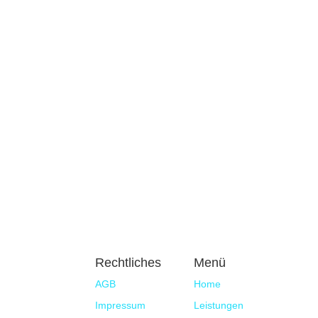
Nachname
E-Mail Addresse*
Betreff
Nachricht
Datenschutz
Datenschutz
Mit dem Absenden d
Datenschutzerklärung verarbeitet werden. Sie hab
Einwilligung, zur Kenntnis genommen.
Senden
Rechtliches
Menü
AGB
Home
Impressum
Leistungen